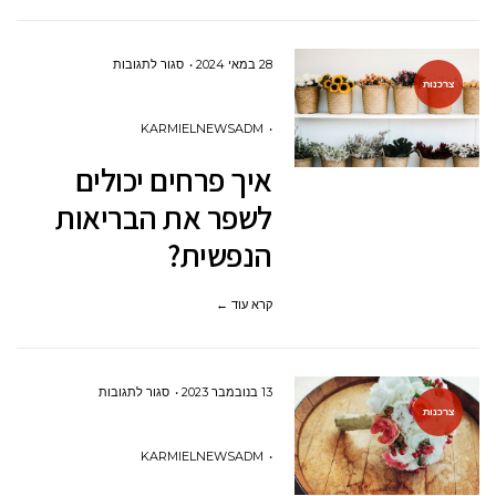
על
28 במאי 2024
סגור לתגובות
צרכנות
איך
פרחים
KARMIELNEWSADM
יכולים
איך פרחים יכולים
לשפר
לשפר את הבריאות
את
הנפשית?
הבריאות
הנפשית?
קרא עוד ←
על
13 בנובמבר 2023
סגור לתגובות
צרכנות
איך
לבחור
KARMIELNEWSADM
זר