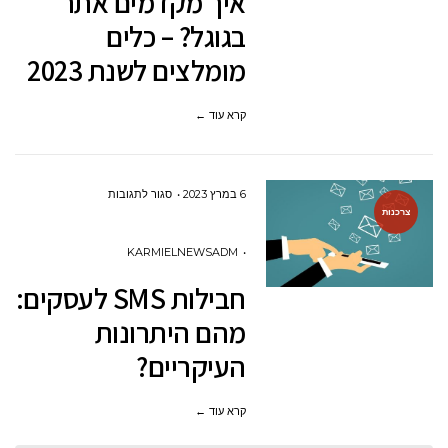
איך מקדמים אתר
בגוגל?
בגוגל? – כלים
–
מומלצים לשנת 2023
כלים
מומלצים
קרא עוד ←
לשנת
2023
על
6 במרץ 2023
סגור לתגובות
צרכנות
חבילות
SMS
KARMIELNEWSADM
לעסקים:
חבילות SMS לעסקים:
מהם
מהם היתרונות
היתרונות
העיקריים?
העיקריים?
קרא עוד ←