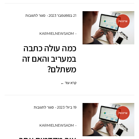
על
21 בספטמבר 2023
סגור לתגובות
צרכנות
כמה
עולה
KARMIELNEWSADM
כתבה
כמה עולה כתבה
במעריב
במעריב והאם זה
והאם
משתלם?
זה
משתלם?
קרא עוד ←
על
19 ביולי 2023
סגור לתגובות
צרכנות
איך
מקדמים
KARMIELNEWSADM
אתר