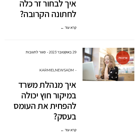
איך לבחור זר כלה
כלה
לחתונה הקרובה?
לחתונה
הקרובה?
קרא עוד ←
על
29 באוקטובר 2023
סגור לתגובות
צרכנות
איך
מנהלת
KARMIELNEWSADM
משרד
איך מנהלת משרד
במיקור
במיקור חוץ יכולה
חוץ
להפחית את העומס
יכולה
בעסק?
להפחית
את
קרא עוד ←
העומס
בעסק?