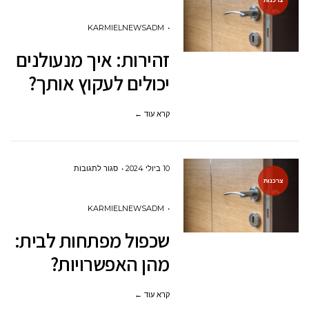
זהירות:
איך
KARMIELNEWSADM
מנעולנים
זהירות: איך מנעולנים
יכולים
יכולים לעקוץ אותך?
לעקוץ
אותך?
קרא עוד ←
על
10 ביולי 2024
סגור לתגובות
צרכנות
שכפול
מפתחות
KARMIELNEWSADM
לבית:
שכפול מפתחות לבית:
מהן
מהן האפשרויות?
האפשרויות?
קרא עוד ←