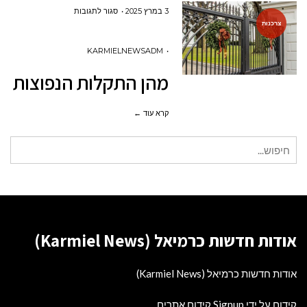
על
3 במרץ 2025
סגור לתגובות
צרכנות
מהן התקלות הנפוצות ב
KARMIELNEWSADM
מהן התקלות הנפוצות ב
קרא עוד ←
חיפוש
עבור:
אודות חדשות כרמיאל (Karmiel News)
אודות חדשות כרמיאל (Karmiel News)
קידום על ידי Signup קידום אתרים