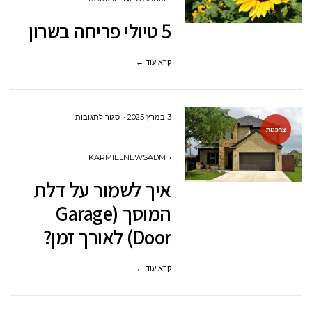
פריחה
5 טיולי פריחה בשרון
בשרון
קרא עוד ←
על
3 במרץ 2025
סגור לתגובות
צרכנות
איך
לשמור
KARMIELNEWSADM
על
איך לשמור על דלת
דלת
המוסך (Garage
המוסך
Door) לאורך זמן?
(GARAGE
DOOR)
קרא עוד ←
לאורך
זמן?