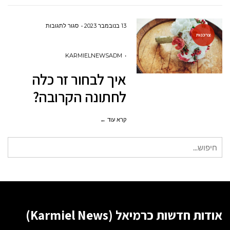
על
13 בנובמבר 2023
סגור לתגובות
צרכנות
איך
לבחור
KARMIELNEWSADM
זר
איך לבחור זר כלה
כלה
לחתונה הקרובה?
לחתונה
הקרובה?
קרא עוד ←
חיפוש
עבור:
אודות חדשות כרמיאל (Karmiel News)