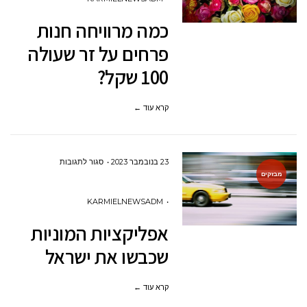
חנות
כמה מרוויחה חנות
פרחים
פרחים על זר שעולה
על
100 שקל?
זר
שעולה
קרא עוד ←
100
שקל?
על
23 בנובמבר 2023
סגור לתגובות
מבזקים
אפליקציות
המוניות
KARMIELNEWSADM
שכבשו
אפליקציות המוניות
את
שכבשו את ישראל
ישראל
קרא עוד ←