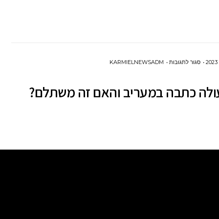
ליישור
שיניים?
על
סגור לתגובות
KARMIELNEWSADM
כמה
ולה כתבה במעריב והאם זה משתלם?
עולה
כתבה
במעריב
והאם
זה
משתלם?