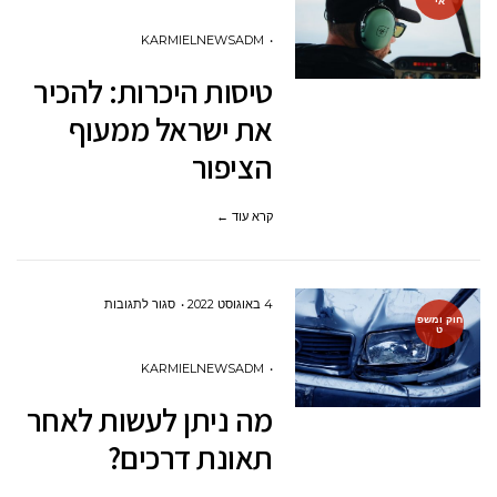
אי
טיסות
היכרות:
KARMIELNEWSADM
להכיר
טיסות היכרות: להכיר
את
את ישראל ממעוף
ישראל
הציפור
ממעוף
הציפור
קרא עוד ←
על
4 באוגוסט 2022
סגור לתגובות
חוק ומשפ
ט
מה
ניתן
KARMIELNEWSADM
לעשות
מה ניתן לעשות לאחר
לאחר
תאונת דרכים?
תאונת
דרכים?