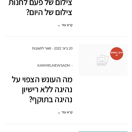
צילום של פעם לחנות
צילום
צילום של היום?
של
פעם
קרא עוד ←
לחנות
צילום
של
על
20 ביוני 2022
סגור לתגובות
היום?
חוק ומשפ
ט
מה
העונש
KARMIELNEWSADM
הצפוי
מה העונש הצפוי על
על
נהיגה ללא רישיון
נהיגה
נהיגה בתוקף?
ללא
רישיון
קרא עוד ←
נהיגה
בתוקף?