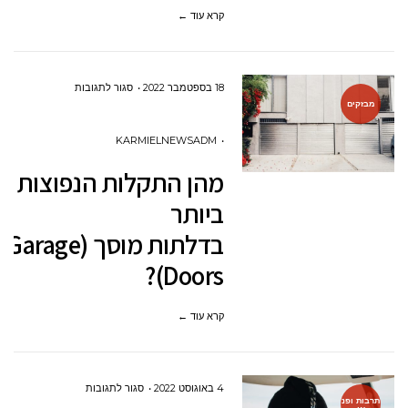
קרא עוד ←
שירותי
תעופה?
על
18 בספטמבר 2022
סגור לתגובות
מבזקים
מהן
התקלות
KARMIELNEWSADM
הנפוצות
מהן התקלות הנפוצות
ביותר
ביותר
בדלתו
בדלתות מוסך (Garage
DOORS)?
Doors)?
קרא עוד ←
על
4 באוגוסט 2022
סגור לתגובות
תרבות ופנ