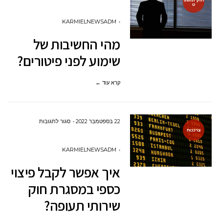
ט
מהי
החשיבות
KARMIELNEWSADM
של
מהי החשיבות של
שימוע
שימוע לפני פיטורים?
לפני
פיטורים?
קרא עוד ←
על
22 בספטמבר 2022
סגור לתגובות
צרכנות
איך
אפשר
KARMIELNEWSADM
לקבל
איך אפשר לקבל פיצוי
פיצוי
כספי במסגרת חוק
כספי
שירותי תעופה?
במסגרת
חוק