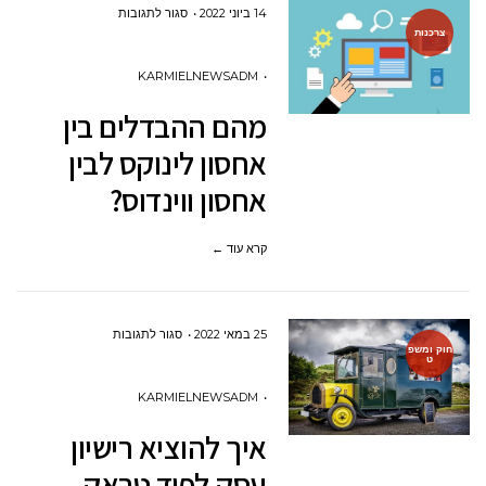
על
14 ביוני 2022
סגור לתגובות
צרכנות
מהם
ההבדלים
KARMIELNEWSADM
בין
מהם ההבדלים בין
אחסון
אחסון לינוקס לבין
לינוקס
אחסון ווינדוס?
לבין
אחסון
קרא עוד ←
ווינדוס?
על
25 במאי 2022
סגור לתגובות
חוק ומשפ
ט
איך
להוציא
KARMIELNEWSADM
רישיון
איך להוציא רישיון
עסק
עסק לפוד טראק
לפוד