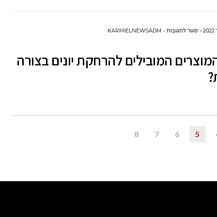
עסקיים?
על
סגור לתגובות
KARMIELNEWSADM
מהם
וצרים המובילים להרחקת יונים בצורה
המוצרים
?
המובילים
להרחקת
יונים
בצורה
טבעית?
8
7
6
5