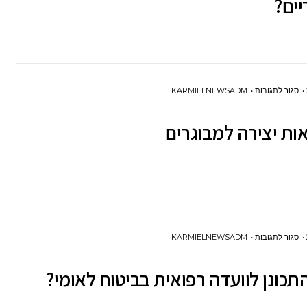
יים?
מהם
היתרונות
העיקריים?
על
סגור לתגובות
KARMIELNEWSADM
7 סדנאות
יצירה
למבוגרים
על
סגור לתגובות
KARMIELNEWSADM
איך
תכונן לוועדה רפואית בביטוח לאומי?
להתכונן
לוועדה