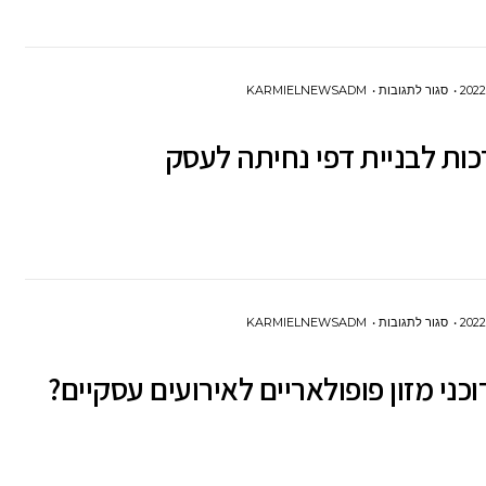
שרת
וירטואלי
(VPS)?
על
סגור לתגובות
KARMIELNEWSADM
4
מערכות
לבניית
דפי
נחיתה לעסק
על
סגור לתגובות
KARMIELNEWSADM
איזה
וכני מזון פופולאריים לאירועים עסקיים?
דוכני
מזון
פופולאריים
לאירועים