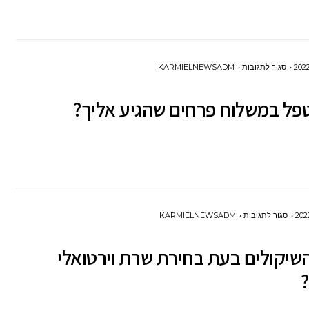
ידועים
בציבור?
על
סגור לתגובות
KARMIELNEWSADM
איך
טפל במשלוח פרחים שהגיע אליך?
לטפל
במשלוח
פרחים
שהגיע
אליך?
על
סגור לתגובות
KARMIELNEWSADM
מהם
יקולים בעת בחירת שרת וירטואלי
השיקולים
בעת
בחירת