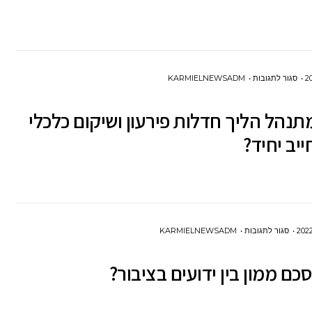
רפואית
בביטוח
לאומי?
על
סגור לתגובות
KARMIELNEWSADM
כיצד
תנהל הליך חדלות פירעון ושיקום כלכלי
מתנהל
הליך
ייב יחיד?
חדלות
פירעון
ושיקום
כלכלי
על
סגור לתגובות
KARMIELNEWSADM
עבור
מהו
חייב
כם ממון בין ידועים בציבור?
הסכם
יחיד?
ממון
בין