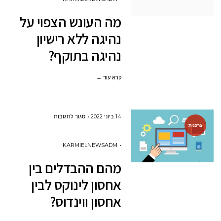
הצפוי
מה העונש הצפוי על
על
נהיגה ללא רישיון
נהיגה
נהיגה בתוקף?
ללא
רישיון
קרא עוד ←
נהיגה
בתוקף?
על
14 ביוני 2022
סגור לתגובות
צרכנות
מהם
ההבדלים
KARMIELNEWSADM
בין
מהם ההבדלים בין
אחסון
אחסון לינוקס לבין
לינוקס
אחסון ווינדוס?
לבין
אחסון