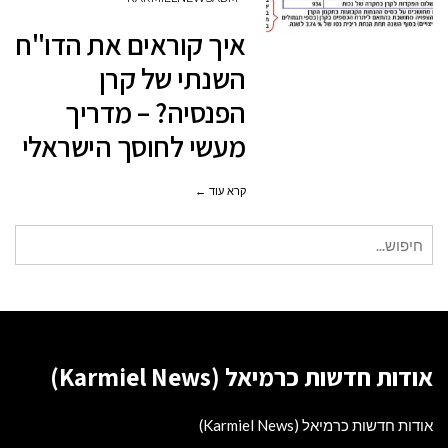
את
איך קוראים את הדו"ח
הדו"ח
השנתי של קרן
השנתי
הפנסיה? – מדריך
של
מעשי לחוסך הישראלי
קרן
הפנסיה?
קרא עוד ←
–
מדריך
חיפוש
מעשי
עבור:
לחוסך
הישראלי
אודות חדשות כרמיאל (Karmiel News)
אודות חדשות כרמיאל (Karmiel News)