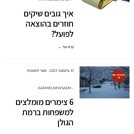
שיקים
איך גובים שיקים
חוזרים
חוזרים בהוצאה
בהוצאה
לפועל?
לפועל?
קרא עוד ←
על
10 בדצמבר 2023
סגור לתגובות
תרבות ופנ
אי
6
צימרים
KARMIELNEWSADM
מומלצים
6 צימרים מומלצים
למשפחות
למשפחות ברמת
ברמת
הגולן
הגולן