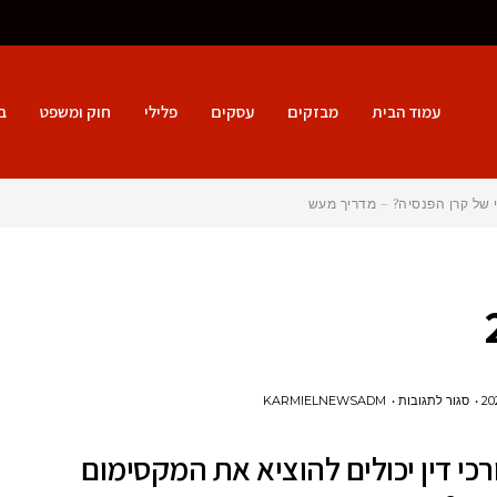
עמוד הבית
מבזקים
עסקים
פלילי
חוק ומשפט
ב
 של קרן הפנסיה? – מדריך מעשי ל
על
סגור לתגובות
KARMIELNEWSADM
איך
רכי דין יכולים להוציא את המקסימום
עורכי
דין