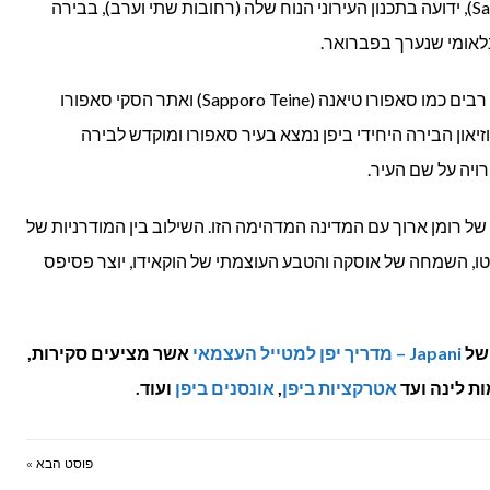
(Sapporo), ידועה בתכנון העירוני הנוח שלה (רחובות שתי וערב), בבירה
אומי שנערך בפברואר.
בקרבת העיר סאפורו נמצאים אזורי סקי רבים כמו סאפורו טיאנה (Sapporo Teine) ואתר הסקי סאפורו
Sapporo Bankei Ski Resor)). מוזיאון הבירה היחידי ביפן נמצא בעיר סאפורו ומוקדש לבירה
 של רומן ארוך עם המדינה המדהימה הזו. השילוב בין המודרניות של
וטו, השמחה של אוסקה והטבע העוצמתי של הוקאידו, יוצר פסיפס
של
Japani – מדריך יפן למטייל העצמאי
אשר מציעים סקירות,
ת לינה ועד
אטרקציות ביפן
,
אונסנים ביפן
ועוד.
פוסט הבא »