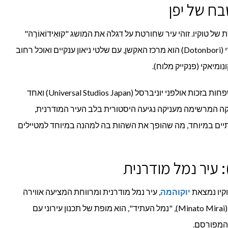
 טוקיו. זוהי עיר שחורטת על דגלה את המושג "קוּאִידוֹאוֹרֶה"
(לאכול עד שמתמוטטים). רובע דוטונבורי (Dotonbori) הוא מרכז האקשן, עם שלטי ניאון ענקיים ואוכל רחוב
נומיאקי (פנקייק מלוח).
מעבר לאוכל, אוסקה היא יעד נהדר למשפחות בזכות אולפני יוניברסל (Universal Studios Japan) ואחד
קה המרשימה מעניקה נגיעה היסטורית בלב העיר המודרנית,
יים במיוחד, מה שהופך את השהות בה למהנה במיוחד למטיילים
יוקוהמה
, עיר נמל מודרנית ומרווחת המציעה אווירה
רגועה יותר מהבירה. אזור מינאטו מיראי (Minato Mirai), "נמל העתיד", הוא מופת של תכנון עירוני עם
 המפורסם.