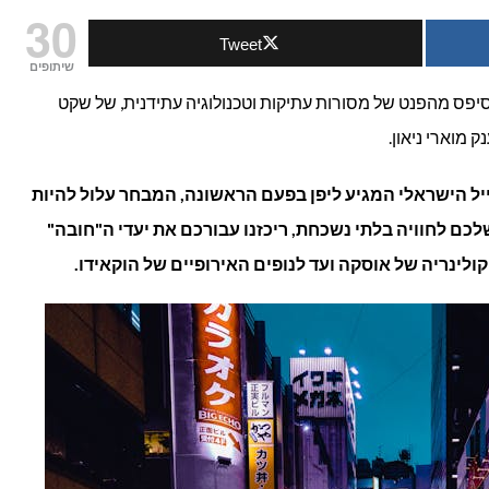
30
Tweet
למטייל
שיתופים
המתחיל
פסיפס מהפנט של מסורות עתיקות וטכנולוגיה עתידנית, של שקט
 מוארי ניאון.
ביפן:
6
 Japani, עבור המטייל הישראלי המגיע ליפן בפעם הראשונה, המבחר עלול להיות
לכם לחוויה בלתי נשכחת, ריכזנו עבורכם את יעדי ה"חובה"
יעדים
לינריה של אוסקה ועד לנופים האירופיים של הוקאידו.
שמומלץ
לכלול
בביקור
הראשון