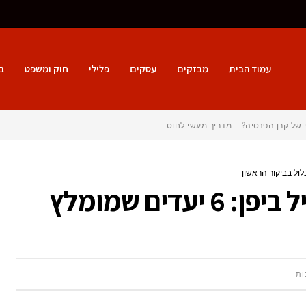
עמוד הבית
מבזקים
עסקים
פלילי
חוק ומשפט
ב
 של קרן הפנסיה? – מדריך מעשי לחוסך הישראלי
המדריך למטייל המתחיל ביפן: 6 יעדים שמומלץ
על
ות
המדריך