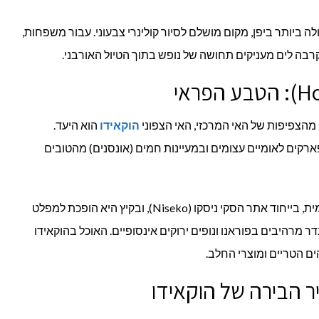
לה ביותר ביפן, מקום מושלם לסיור קולינרי צבעוני. עבור משפחות,
בה לים מעניקים תחושה של נופש בתוך הטיול האורבני.
 מהצפיפות של האי המרכזי, האי הצפוני
הוקאידו
הוא היעד.
רקים לאומיים עצומים ובמעיינות חמים (אונסנים) מהטובים
בחורף, הוקאידו היא יעד סקי ברמה עולמית, בייחוד אתר הסקי ניסקו (Niseko), ובקיץ היא הופכת למפלט
 מרהיבים בפוראנו ונופים ירוקים אינסופיים. האוכל בהוקאידו
ים הטריים ומוצרי החלב.