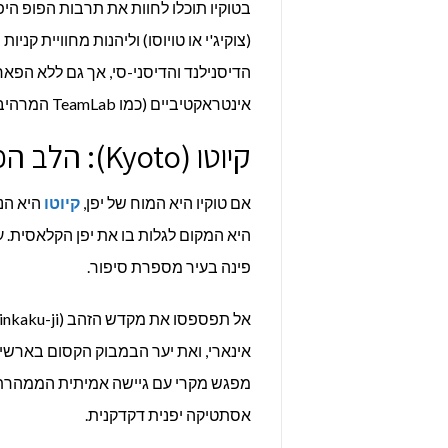
בטוקיו תוכלו לחוות את תרבות הפופ הי
(צוקיג'י או טויוסו) וליהנות מחוויית קני
הדיסנילנד והדיסני-סי, אך גם ללא הפא
אינטראקטיביים (כמו TeamLab המרהיב) ומרכזי גיימינג.
קיוטו (Kyoto): הלב הפועם של המסורת
אם טוקיו היא המוח של יפן,
קיוטו
היא הנ
פינה בעיר מספרת סיפור.
מפגש מקרי עם גיישה אמיתית הממהרת לא
אסתטיקה יפנית דקדקנית.