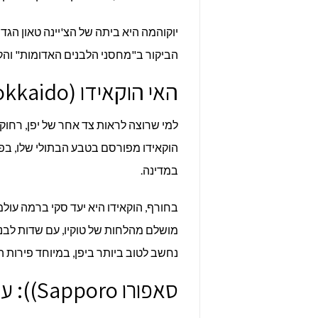
יוקוהמה היא ביתה של הצ'יינה טאון הגדו
הביקור ב"מחסני הלבנים האדומות" והקר
האי הוקאידו (Hokkaido): הטבע הפראי
למי שרוצה לראות צד אחר של יפן, רחוק
הוקאידו מפורסם בטבע הבתולי שלו, בפא
במדינה.
מושלם מהלחות של טוקיו, עם שדות לבנדר
נחשב לטוב ביותר ביפן, במיוחד פירות ה
סאפורו Sapporo)): עיר הבירה של הוקאידו