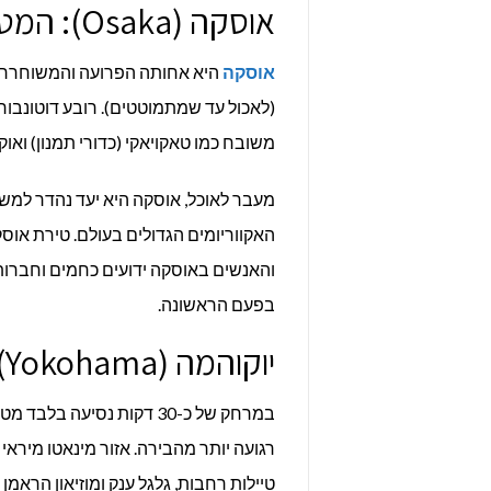
אוסקה (Osaka): המטבח של יפן
אוסקה
היא אחותה הפרועה והמשוחררת של
משובח כמו טאקויאקי (כדורי תמנון) ואוקו
האקווריומים הגדולים בעולם. טירת אוס
והאנשים באוסקה ידועים כחמים וחברות
בפעם הראשונה.
יוקוהמה (Yokohama): עיר נמל מודרנית
במרחק של כ-30 דקות נסיעה בלבד מטוקיו נמצאת
טיילות רחבות, גלגל ענק ומוזיאון הראמן