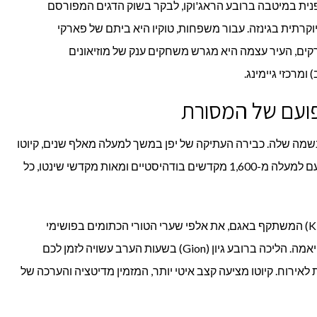
פנית במיטבה ברובע הראג'וקו, לבקר בשוק הדגים המפורסם
ות יוקרתית בגינזה. עבור משפחות, טוקיו היא ביתם של פארקי
רקים, העיר עצמה היא מגרש משחקים ענק של מוזיאונים
שמה שלה. כבירה העתיקה של יפן במשך למעלה מאלף שנים, קיוטו
היא המקום לגלות בו את יפן הקלאסית. עם למעלה מ-1,600 מקדשים בודהיסטיים ומאות מקדשי שינטו, כל
אל תפספסו את מקדש הזהב (Kinkaku-ji) המשתקף באגם, את אלפי שערי הטורי הכתומים בפושימי
אינארי, ואת יער הבמבוק הקסום בארשייאמה. הליכה ברובע גיון (Gion) בשעות הערב עשויה לזמן לכם
ירוח. קיוטו מציעה קצב איטי יותר, המזמין מדיטציה והערכה של