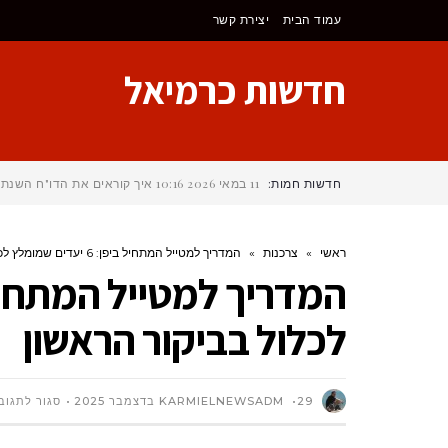
לתוכן
עמוד הבית
יצירת קשר
חדשות כרמיאל
חדשות חמות:
11 במאי 2026
10:16
איך קוראים את הדו"ח השנתי
ראשי
»
צרכנות
»
המדריך למטייל המתחיל ביפן: 6 יעדים שמומלץ לכלול בביקור הראשון
לכלול בביקור הראשון
29 בדצמבר 2025
KARMIELNEWSADM
סגור לתגוב