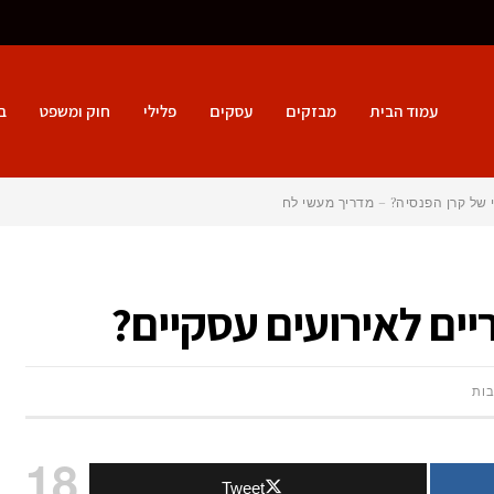
עמוד הבית
מבזקים
עסקים
פלילי
חוק ומשפט
ב
 של קרן הפנסיה? – מדריך מעשי לחוסך הישרא
ריים לאירועים עסקיים?
על
בות
איזה
18
Tweet
דוכני