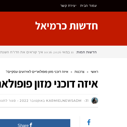
לתוכן
עמוד הבית
יצירת קשר
חדשות כרמיאל
חדשות חמות:
11 במאי 2026
10:16
איך קוראים את הדו"ח השנתי
ראשי
»
צרכנות
»
איזה דוכני מזון פופולאריים לאירועים עסקיים?
איזה דוכני מזון פופולא
31 באוקטובר 2022
KARMIELNEWSADM
סגור לתגו
Share