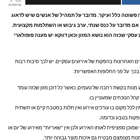
שיתופים
מזון
פשוטה כלל ועיקר. מדובר על תמהיל של אנשים שיש לדאוג
 אם מדובר על כנס שנתי, ערב גיבוש או השתלמות מקצועית.
פופולאריים
סקי שכזה הוא נושא המזון וכאן דווקא יש מענה פופולארי
לאירועים
עסקיים?
נים האחרונות בהפקות של אירועים עסקיים. יש לכך סיבות רבות
בכך על פני החלופות האפשריות:
ע מנות בקשת רחבה של טעמים, כאשר כל דוכן מזון שכזה עומד
קהל הנוכחים שמעוניין בו.
ין לכל מקום בו עורכים אירוע ואין תלות במטבח קיים או תשתית
פקות בטבע וכדומה.
רי שמוכן ספציפית לאותו האירוע ולכן אין "שאריות" מאירוע של יום או
מנות מצומצם מבטיח גם איכות מוצר גבוהה יותר.