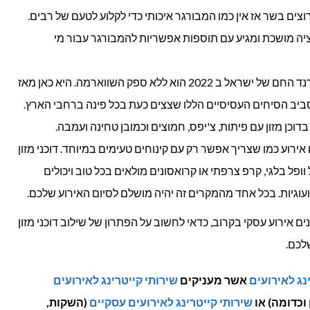
וצים בשר אז אין כמו המבורגר איכותי כדי לקלוע לטעם של רבים.
יה מושכת ומגיע עם תוספות אפשריות להמבורגר עבור מי
– הטרנד החם של ישראל ב 2022 הוא ללא ספק השווארמה. היא כאן מאז
ביב הסיחים העסיסיים הללו שצצים כעת בכל פינה ברחבי הארץ.
דוכן מזון עם פיתות, צ'יפס, חמוצים וכמובן טחינה ועמבה.
אירוע כמו שצריך אפשר רק עם קינוחים טעימים במיוחד. דוכני מזון
וופל בלגי, קרפ צרפתי או קרואסונים מולאים בכל טוב ויכולים
ת ועוגיות. בכל אחד מהמקרים זה יהיה מושלם לסיום האירוע שלכם.
אירוע עסקי בקרוב, כדאי לחשוב על הפתרון של שילוב דוכני מזון
לכם.
נג לאירועים
אשר מעניקים
שירותי קייטרינג לאירועים
וכדומה) או
שירותי קייטרינג לאירועים עסקיים
(השקות,